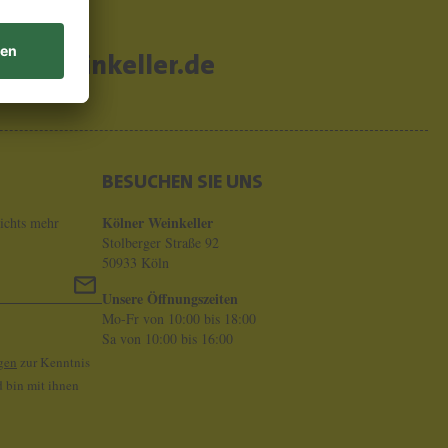
er-weinkeller.de
BESUCHEN SIE UNS
Kölner Weinkeller
ichts mehr
Stolberger Straße 92
50933 Köln
Unsere Öffnungszeiten
Mo-Fr von 10:00 bis 18:00
Sa von 10:00 bis 16:00
gen
zur Kenntnis
 bin mit ihnen