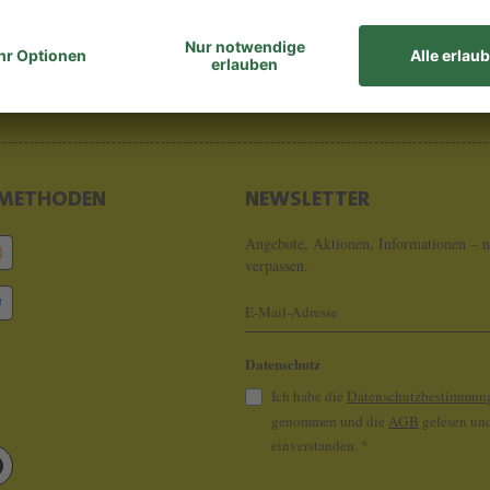
8 - 0
info@koeln
METHODEN
NEWSLETTER
Angebote, Aktionen, Informationen – n
verpassen.
Datenschutz
Ich habe die
Datenschutzbestimmun
genommen und die
AGB
gelesen und
einverstanden.
*