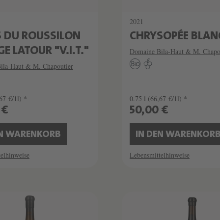
2021
S DU ROUSSILON
CHRYSOPÉE BLAN
GE LATOUR "V.I.T."
Domaine Bila-Haut & M. Chapo
ila-Haut & M. Chapoutier
67 €/1l) *
0.75 l
(66,67 €/1l) *
 €
50,00 €
EN WARENKORB
IN DEN WARENKOR
elhinweise
Lebensmittelhinweise