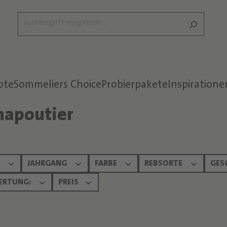
ote
Sommeliers Choice
Probierpakete
Inspiratione
hapoutier
Text überspringen
N
JAHRGANG
FARBE
REBSORTE
GES
ERTUNG:
PREIS