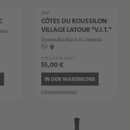
2020
C
CÔTES DU ROUSSILON
VILLAGE LATOUR "V.I.T."
utier
Domaine Bila-Haut & M. Chapoutier
0.75 l
(73,33 €/1l) *
55,00 €
B
IN DEN WARENKORB
Lebensmittelhinweise