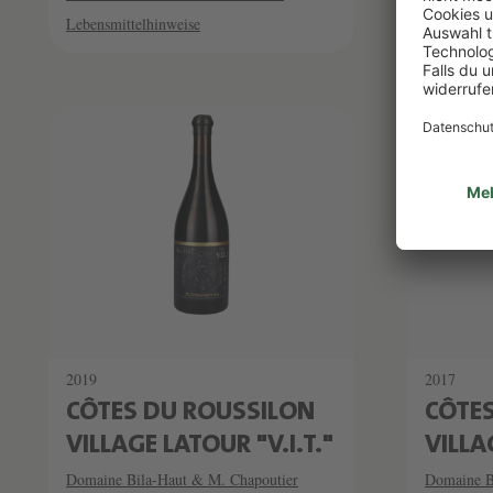
Lebensmittelhinweise
Lebensmitt
2019
2017
CÔTES DU ROUSSILON
CÔTE
VILLAGE LATOUR "V.I.T."
VILLA
Domaine Bila-Haut & M. Chapoutier
Domaine B