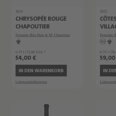
2019
2022
CHRYSOPÉE ROUGE
CÔTE
CHAPOUTIER
VILLA
Domaine Bila-Haut & M. Chapoutier
Domaine B
0.75 l
(72,00 €/1l) *
0.75 l
(78,
54,00 €
59,00
IN DEN WARENKORB
IN D
Lebensmittelhinweise
Lebensmitt