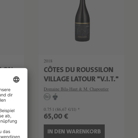
2018
ILON
CÔTES DU ROUSSILON
.I.T."
VILLAGE LATOUR "V.I.T."
utier
Domaine Bila-Haut & M. Chapoutier
0.75 l
(86,67 €/1l) *
65,00 €
B
IN DEN WARENKORB