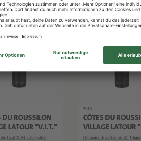
elhinweise
Lebensmittelhinweise
2016
S DU ROUSSILON
CÔTES DU ROUSS
GE LATOUR "V.I.T."
VILLAGE LATOUR "V
ila-Haut & M. Chapoutier
Domaine Bila-Haut & M. Chapo