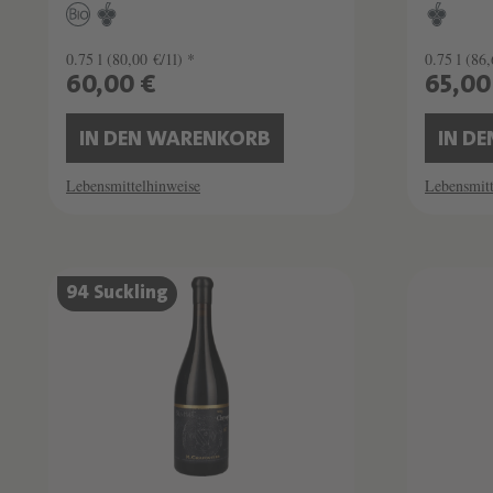
0.75 l
(80,00 €/1l) *
0.75 l
(86,
60,00 €
65,00
IN DEN WARENKORB
IN D
Lebensmittelhinweise
Lebensmitt
94 Suckling