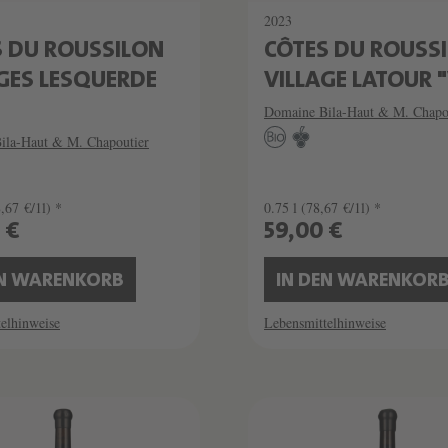
2023
S DU ROUSSILON
CÔTES DU ROUSS
GES LESQUERDE
VILLAGE LATOUR "V
Domaine Bila-Haut & M. Chapo
ila-Haut & M. Chapoutier
,67 €/1l) *
0.75 l
(78,67 €/1l) *
0 €
59,00 €
EN WARENKORB
IN DEN WARENKOR
elhinweise
Lebensmittelhinweise