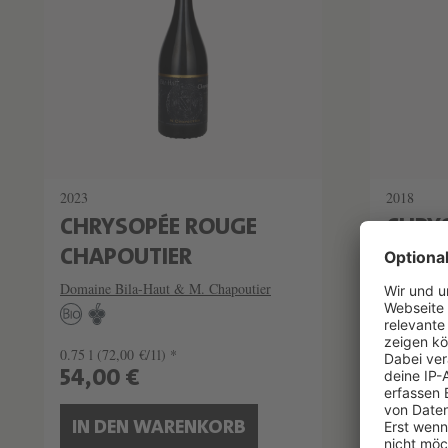
2023
2018
CHRYSOPÉE ROUGE
CHRY
CHAPOUTIER
Domaine B
Domaine Bila-Haut & M. Chapoutier
0.75 l
(72,00 €/1l) *
0.75 l
(72,
54,00 €
54,00
IN DEN WARENKORB
IN D