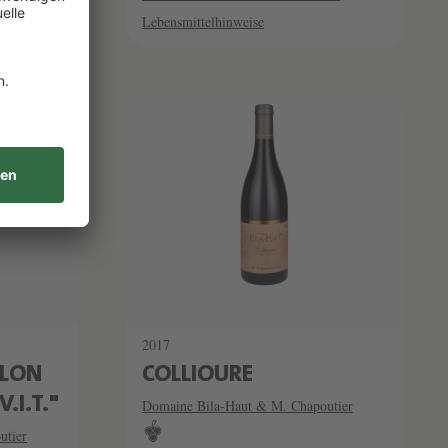
Lebensmittelhinweise
2017
ILON
COLLIOURE
.I.T."
Domaine Bila-Haut & M. Chapoutier
utier