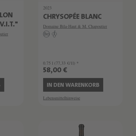
2023
ILON
CHRYSOPÉE BLANC
.I.T."
Domaine Bila-Haut & M. Chapoutier
utier
0.75 l
(77,33 €/1l) *
58,00 €
B
IN DEN WARENKORB
Lebensmittelhinweise