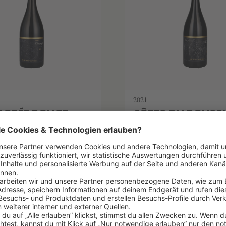
2021
SOPÉE ROUGE
CÔTES DU ROUSS
VILLAGE LATOUR "V
ila-Haut & M. Chapoutier
Domaine Bila-Haut & M. Chapo
00 €/1l) *
0.75 l
(73,33 €/1l) *
 €
55,00 €
EN WARENKORB
IN DEN WARENKOR