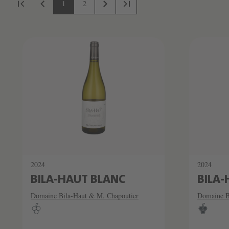
Produktliste überspringen
Seite
Seite
1
2
2024
2024
BILA-HAUT BLANC
BILA
Domaine Bila-Haut & M. Chapoutier
Domaine B