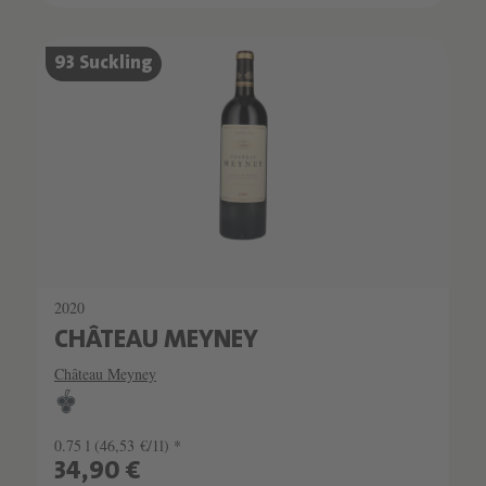
93 Suckling
2020
CHÂTEAU MEYNEY
Château Meyney
0.75 l
(46,53 €/1l) *
34,90 €