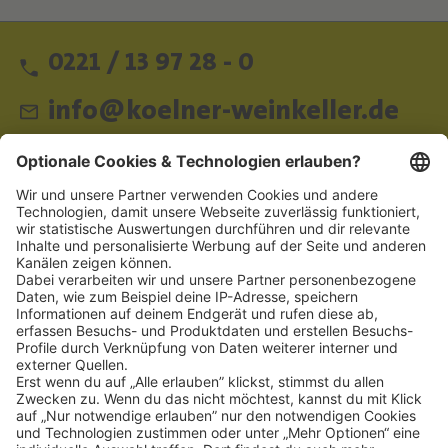
0221 / 13 97 28 - 0
info@koelner-weinkeller.de
Schnellzugriff
ZAHLUNGSMETHODEN
SOCIAL
NEWSLETTER
BESUCHEN SIE UNS