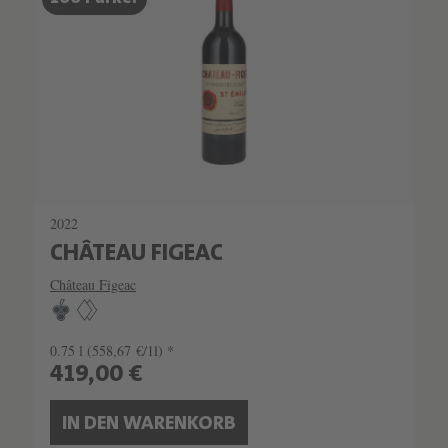
SEHR LIMITIERT
2022
CHÂTEAU FIGEAC
Château Figeac
0.75 l
(558,67 €/1l) *
419,00 €
IN DEN WARENKORB