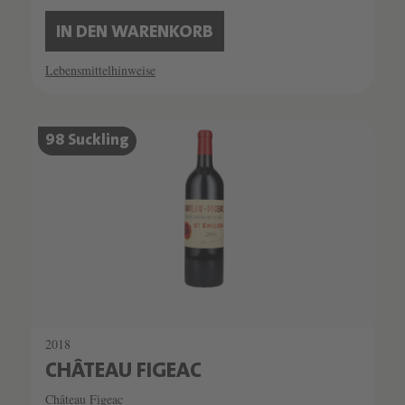
IN DEN WARENKORB
Lebensmittelhinweise
SCHATZKAMMER
98 Suckling
SEHR LIMITIERT
2018
CHÂTEAU FIGEAC
Château Figeac