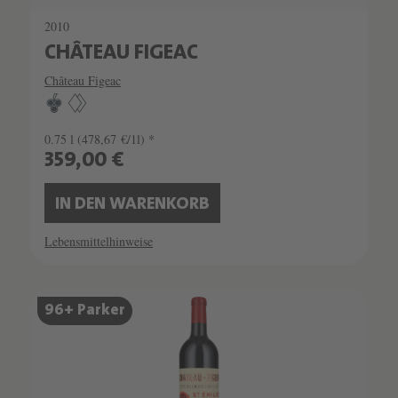
2010
CHÂTEAU FIGEAC
Château Figeac
0.75 l
(478,67 €/1l) *
359,00 €
IN DEN WARENKORB
Lebensmittelhinweise
SCHATZKAMMER
96+ Parker
SEHR LIMITIERT