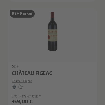
SCHATZKAMMER
97+ Parker
SEHR LIMITIERT
2016
CHÂTEAU FIGEAC
Château Figeac
0.75 l
(478,67 €/1l) *
359,00 €