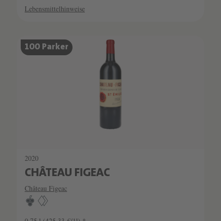
Lebensmittelhinweise
SCHATZKAMMER
100 Parker
SEHR LIMITIERT
2020
CHÂTEAU FIGEAC
Château Figeac
0.75 l
(425,33 €/1l) *