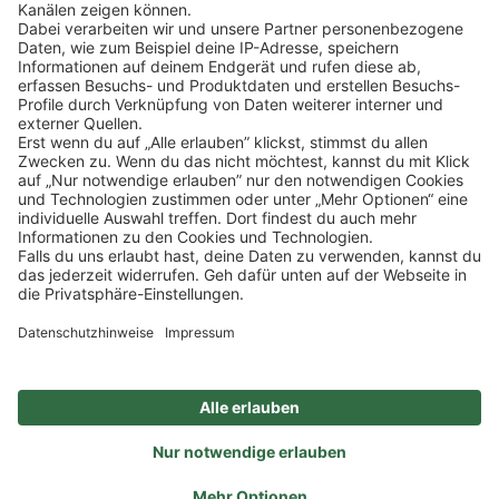
SOCIAL
NEWSLETTER
BESUCHEN SIE UNS
Alle Preise inkl. gesetzl. Mehrwertsteuer zzgl.
Versandkosten
und ggf.
Nachnahmegebühren, wenn nicht anders angegeben.
Impressum
Datenschutz
AGB
Privatsphäre-Einstellung
Barrierefreiheit
Zertifizierter Bio-Fachhändler
durch DE-ÖKO-006