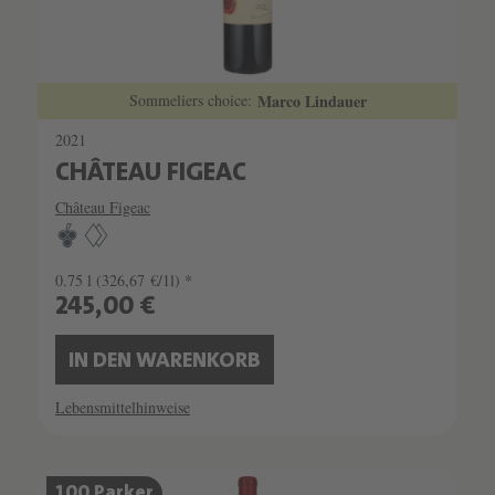
Sommeliers choice:
Marco Lindauer
2021
CHÂTEAU FIGEAC
Château Figeac
0.75 l
(326,67 €/1l) *
245,00 €
IN DEN WARENKORB
Lebensmittelhinweise
SCHATZKAMMER
100 Parker