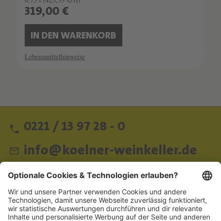
319,00 €
IN DEN WARENKORB
Lebensmittelhinweise
0221 / 13 97 28 - 0
info@koelner-weinkeller.de
Schnellzugriff
ZAHLUNGSMETHODEN