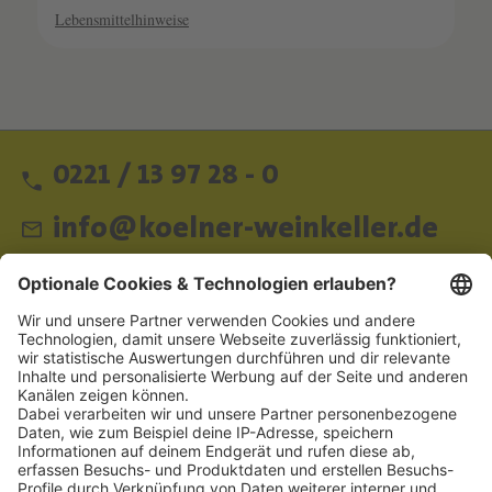
Lebensmittelhinweise
0221 / 13 97 28 - 0
info@koelner-weinkeller.de
Schnellzugriff
ZAHLUNGSMETHODEN
SOCIAL