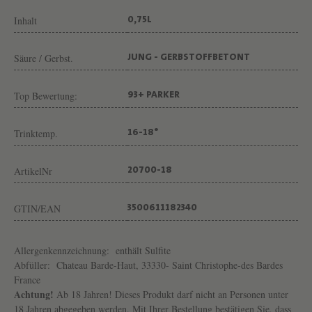
H
Inhalt
0,75L
A
U
Säure / Gerbst.
JUNG - GERBSTOFFBETONT
T
Top Bewertung:
93+ PARKER
Trinktemp.
16-18°
ArtikelNr
20700-18
GTIN/EAN
3500611182340
Allergenkennzeichnung:
enthält Sulfite
Abfüller:
Chateau Barde-Haut, 33330- Saint Christophe-des Bardes
France
Achtung!
Ab 18 Jahren! Dieses Produkt darf nicht an Personen unter
18 Jahren abgegeben werden. Mit Ihrer Bestellung bestätigen Sie, dass