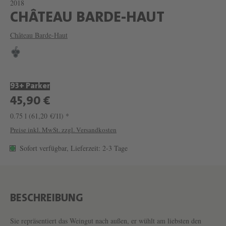
2018
W
CHÂTEAU BARDE-HAUT
E
Château Barde-Haut
I
N
C
93+ Parker
H
45,90 €
Â
0.75 l
(61,20 €/1l) *
T
Preise inkl. MwSt. zzgl. Versandkosten
E
Sofort verfügbar, Lieferzeit: 2-3 Tage
A
U
B
A
BESCHREIBUNG
R
Sie repräsentiert das Weingut nach außen, er wühlt am liebsten den