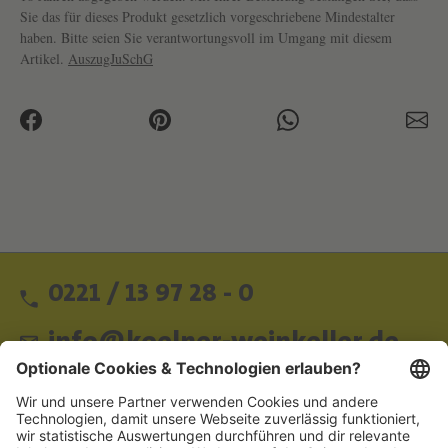
Sie das für dieses Produkt gesetzlich vorgeschriebene Mindestalter
haben. Bitte seien Sie verantwortungsvoll im Umgang mit diesem
Artikel.
AuszugJuSchG
0221 / 13 97 28 - 0
info@koelner-weinkeller.de
Schnellzugriff