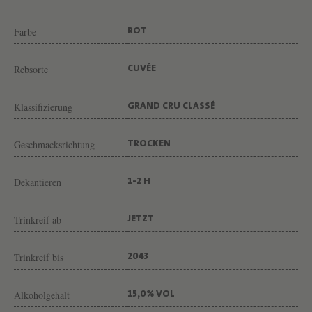
dessen langes Finale von gut strukturierten Gerbstoffen geprägt wird.
U
T
Farbe
ROT
C
H
Rebsorte
CUVÉE
Â
Klassifizierung
T
GRAND CRU CLASSÉ
E
Geschmacksrichtung
TROCKEN
A
U
Dekantieren
1-2 H
B
A
Trinkreif ab
JETZT
R
D
Trinkreif bis
2043
E
Alkoholgehalt
-
15,0% VOL