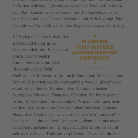
30 Sorten reduziert. Leitrebsorte wurde der Vernatsch. Aber in
den 70ern kamen die schweren und kraftvollen Rotweine aus
dem Süden und aus Übersee in Mode – und ehrlich gesagt: Die
Qualität des Vernatsch war in aller Regel eher, sagen wir, mäßig.
1979 stieg der junge Luis Raifer
als Geschäftsführer in die
Genossenschaft ein. Er hatte auf
seinen internationalen
Studienreisen revolutionäre
Ideen entwickelt. Mehr
Weißwein als Rotwein, warum nicht Sauvignon Blanc? Und der
Rote sollte international konkurrenzfähig werden, also pflanzte
er auf seinem besten Weinberg, dem Lafóa, die beiden
Sauvignon-Rebsorten: Blanc und Cabernet. Mit überragendem
Erfolg. Bald folgten ihm die anderen Winzer und immer mehr
wollten in diese moderne Genossenschaft eintreten. Obmann
Maximilian Niedermayr lächelt, als wir das Wort „modern“
benutzen: „Ja, das sind wir“, meint er, „schaut euch nur unser
neues Kellergebäude an.“ Er ergänzt: „Aber in Südtirol fühlt
sich auch jeder der Tradition verpflichtet.“ Das macht das Land