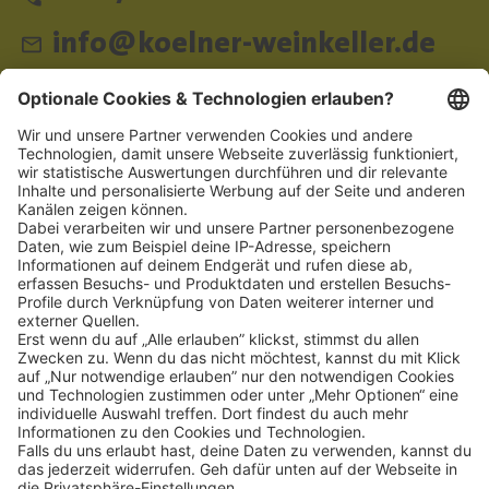
info@koelner-weinkeller.de
Schnellzugriff
ZAHLUNGSMETHODEN
SOCIAL
NEWSLETTER
BESUCHEN SIE UNS
Alle Preise inkl. gesetzl. Mehrwertsteuer zzgl.
Versandkosten
und ggf.
Nachnahmegebühren, wenn nicht anders angegeben.