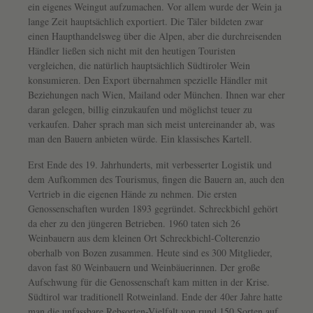
ein eigenes Weingut aufzumachen. Vor allem wurde der Wein ja
lange Zeit hauptsächlich exportiert. Die Täler bildeten zwar
einen Haupthandelsweg über die Alpen, aber die durchreisenden
Händler ließen sich nicht mit den heutigen Touristen
vergleichen, die natürlich hauptsächlich Südtiroler Wein
konsumieren. Den Export übernahmen spezielle Händler mit
Beziehungen nach Wien, Mailand oder München. Ihnen war eher
daran gelegen, billig einzukaufen und möglichst teuer zu
verkaufen. Daher sprach man sich meist untereinander ab, was
man den Bauern anbieten würde. Ein klassisches Kartell.
Erst Ende des 19. Jahrhunderts, mit verbesserter Logistik und
dem Aufkommen des Tourismus, fingen die Bauern an, auch den
Vertrieb in die eigenen Hände zu nehmen. Die ersten
Genossenschaften wurden 1893 gegründet. Schreckbichl gehört
da eher zu den jüngeren Betrieben. 1960 taten sich 26
Weinbauern aus dem kleinen Ort Schreckbichl-Colterenzio
oberhalb von Bozen zusammen. Heute sind es 300 Mitglieder,
davon fast 80 Weinbauern und Weinbäuerinnen. Der große
Aufschwung für die Genossenschaft kam mitten in der Krise.
Südtirol war traditionell Rotweinland. Ende der 40er Jahre hatte
man die unfassbare Rebsorten-Vielfalt von rund 150 Sorten auf