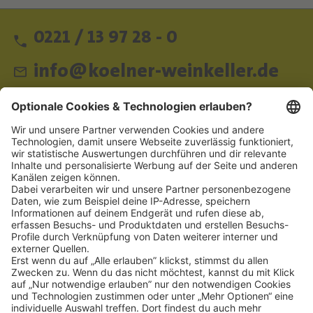
0221 / 13 97 28 - 0
info@koelner-weinkeller.de
Schnellzugriff
ZAHLUNGSMETHODEN
SOCIAL
NEWSLETTER
BESUCHEN SIE UNS