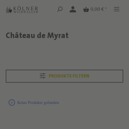
Zum Hauptinhalt springen
Zum Hauptinhalt springen
0,00 € *
Château de Myrat
Text überspringen
Text überspringen
PRODUKTE FILTERN
Produktliste überspringen
Keine Produkte gefunden.