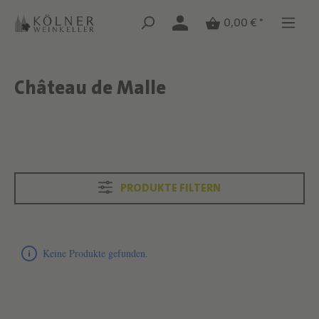
Zum Hauptinhalt springen
Zum Hauptinhalt springen
0,00 € *
Château de Malle
Text überspringen
Text überspringen
PRODUKTE FILTERN
Produktliste überspringen
Keine Produkte gefunden.