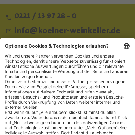
0221 / 13 97 28 - 0
info@koelner-weinkeller.de
Schnellzugriff
ZAHLUNGSMETHODEN
SOCIAL
NEWSLETTER
BESUCHEN SIE UNS