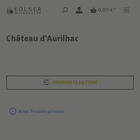
Zum Hauptinhalt springen
Zum Hauptinhalt springen
0,00 € *
Château d'Aurilhac
Text überspringen
Text überspringen
PRODUKTE FILTERN
Produktliste überspringen
Keine Produkte gefunden.