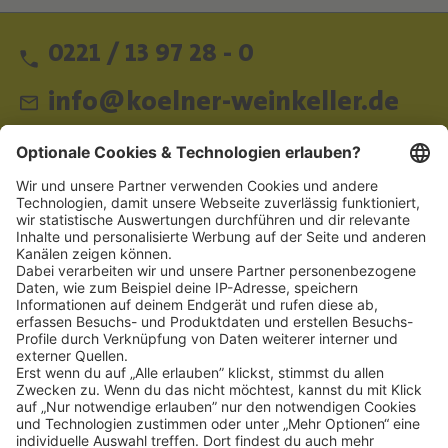
0221 / 13 97 28 - 0
info@koelner-weinkeller.de
Schnellzugriff
ZAHLUNGSMETHODEN
SOCIAL
NEWSLETTER
BESUCHEN SIE UNS