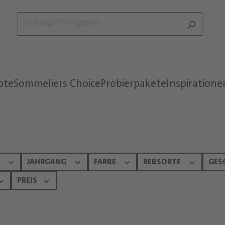
ote
Sommeliers Choice
Probierpakete
Inspiratione
Text überspringen
N
JAHRGANG
FARBE
REBSORTE
GES
PREIS