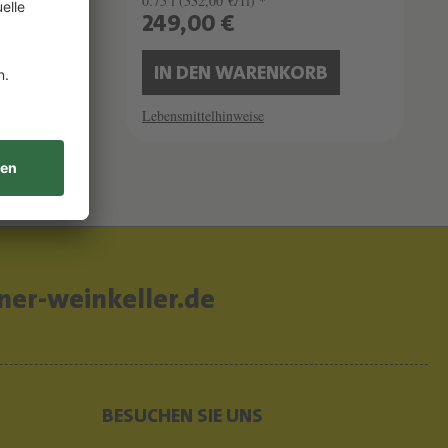
0.75 l
(332,00 €/1l) *
249,00 €
B
IN DEN WARENKORB
Lebensmittelhinweise
er-weinkeller.de
BESUCHEN SIE UNS