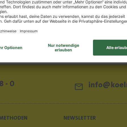
,33 €/1l) *
0.75 l
(532,00 €/1l) *
0 €
399,00 €
EN WARENKORB
IN DEN WARENKOR
elhinweise
Lebensmittelhinweise
8 - 0
info@koeln
METHODEN
NEWSLETTER