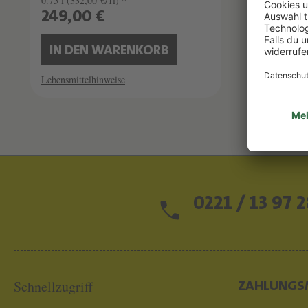
0.75 l
(332,00 €/1l) *
0.75 l
(465
249,00 €
349,0
IN DEN WARENKORB
IN D
Lebensmittelhinweise
Lebensmitt
0221 / 13 97 2
Schnellzugriff
ZAHLUNGS