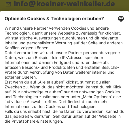
info@koelner-weinkeller.de
Schnellzugriff
ZAHLUNGSMETHODEN
SOCIAL
NEWSLETTER
BESUCHEN SIE UNS
Alle Preise inkl. gesetzl. Mehrwertsteuer zzgl.
Versandkosten
und ggf.
Nachnahmegebühren, wenn nicht anders angegeben.