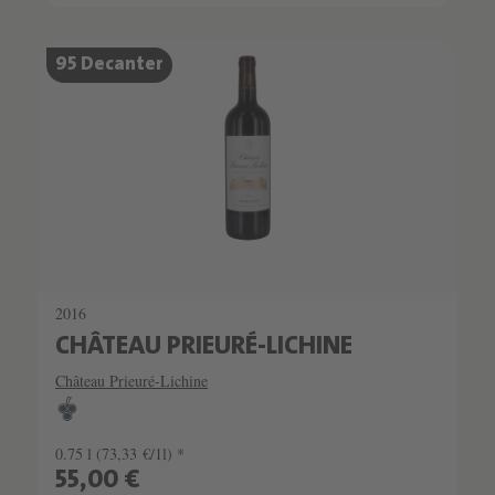
95 Decanter
2016
CHÂTEAU PRIEURÉ-LICHINE
Château Prieuré-Lichine
0.75 l
(73,33 €/1l) *
55,00 €