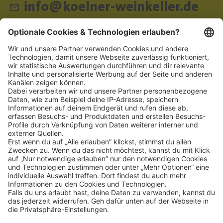
info@koelner-weinkeller.de
Schnellzugriff
ZAHLUNGSMETHODEN
SOCIAL
NEWSLETTER
BESUCHEN SIE UNS
Alle Preise inkl. gesetzl. Mehrwertsteuer zzgl.
Versandkosten
und ggf.
Nachnahmegebühren, wenn nicht anders angegeben.