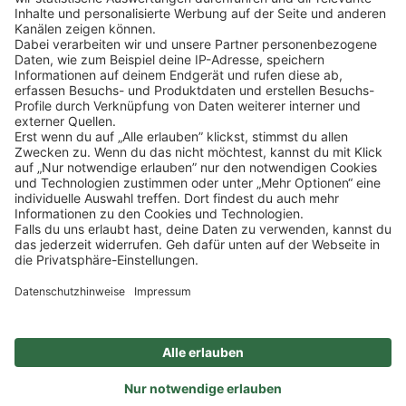
ZAHLUNGSMETHODEN
SOCIAL
NEWSLETTER
BESUCHEN SIE UNS
Alle Preise inkl. gesetzl. Mehrwertsteuer zzgl.
Versandkosten
und ggf.
Nachnahmegebühren, wenn nicht anders angegeben.
Impressum
Datenschutz
AGB
Privatsphäre-Einstellung
Barrierefreiheit
Zertifizierter Bio-Fachhändler
durch DE-ÖKO-006