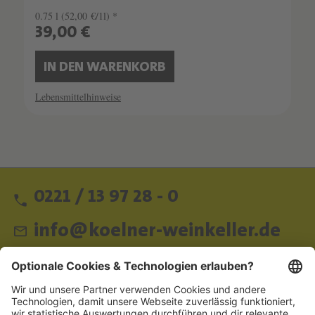
0.75 l
(52,00 €/1l) *
39,00 €
IN DEN WARENKORB
Lebensmittelhinweise
0221 / 13 97 28 - 0
info@koelner-weinkeller.de
Schnellzugriff