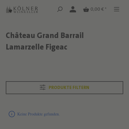
Zum Hauptinhalt springen
Zum Hauptinhalt springen
0,00 € *
Château Grand Barrail
Text überspringen
Lamarzelle Figeac
Text überspringen
PRODUKTE FILTERN
Produktliste überspringen
Keine Produkte gefunden.