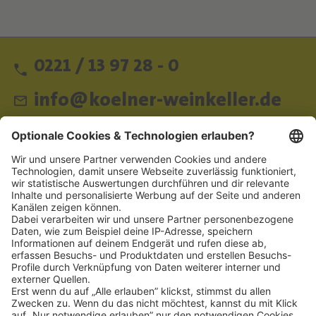
0221 / 13 97 28 - 0
info@koelner-weinkeller.de
Schnellzugriff
ZAHLUNGSMETHODEN
SOCIAL
NEWSLETTER