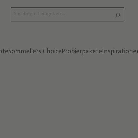
ote
Sommeliers Choice
Probierpakete
Inspiratione
Text überspringen