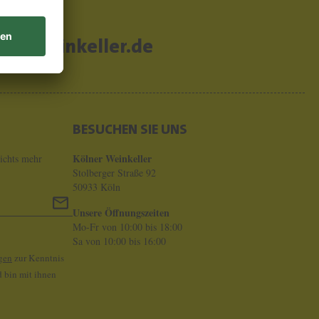
er-weinkeller.de
BESUCHEN SIE UNS
Kölner Weinkeller
ichts mehr
Stolberger Straße 92
50933 Köln
Unsere Öffnungszeiten
Mo-Fr von 10:00 bis 18:00
Sa von 10:00 bis 16:00
gen
zur Kenntnis
 bin mit ihnen