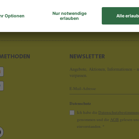
8 - 0
info@koeln
METHODEN
NEWSLETTER
Angebote, Aktionen, Informationen – n
verpassen.
Datenschutz
Ich habe die
Datenschutzbestimmun
genommen und die
AGB
gelesen und
einverstanden.
*