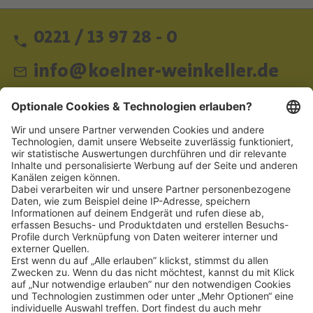
0221 / 13 97 28 - 0
info@koelner-weinkeller.de
Schnellzugriff
ZAHLUNGSMETHODEN
SOCIAL
NEWSLETTER
BESUCHEN SIE UNS