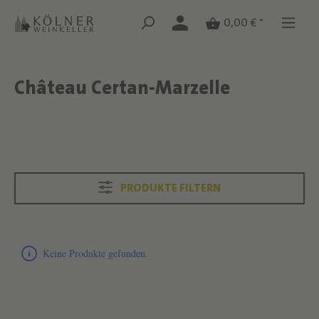
Zum Hauptinhalt springen
Zum Hauptinhalt springen
0,00 € *
Château Certan-Marzelle
Text überspringen
Text überspringen
PRODUKTE FILTERN
Produktliste überspringen
Keine Produkte gefunden.