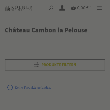
Zum Hauptinhalt springen
Zum Hauptinhalt springen
0,00 € *
Château Cambon la Pelouse
Text überspringen
Text überspringen
PRODUKTE FILTERN
Produktliste überspringen
Keine Produkte gefunden.