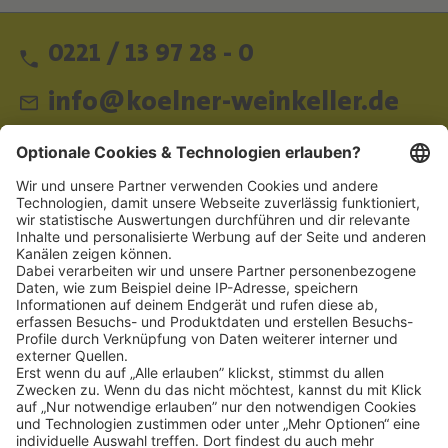
0221 / 13 97 28 - 0
info@koelner-weinkeller.de
Schnellzugriff
ZAHLUNGSMETHODEN
SOCIAL
NEWSLETTER
BESUCHEN SIE UNS