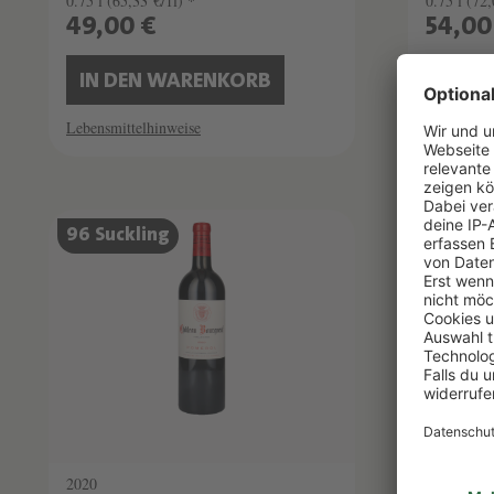
0.75 l
(65,33 €/1l) *
0.75 l
(72,
49,00 €
54,00
IN DEN WARENKORB
IN D
Lebensmittelhinweise
Lebensmitt
96 Suckling
2020