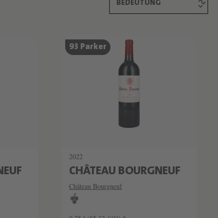
93 Parker
2022
NEUF
CHÂTEAU BOURGNEUF
Château Bourgneuf