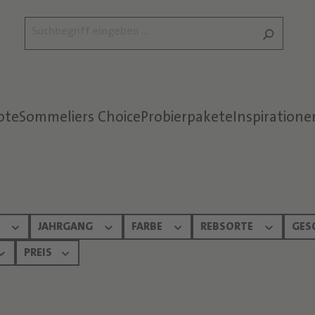
ote
Sommeliers Choice
Probierpakete
Inspiratione
Text überspringen
N
JAHRGANG
FARBE
REBSORTE
GES
PREIS