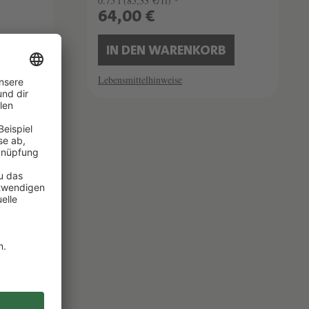
0.75 l
(85,33 €/1l) *
64,00 €
B
IN DEN WARENKORB
Lebensmittelhinweise