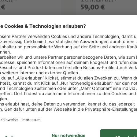
00 €/1l) *
0.75 l
(78,67 €/1l) *
 €
59,00 €
EN WARENKORB
IN DEN WARENKOR
elhinweise
Lebensmittelhinweise