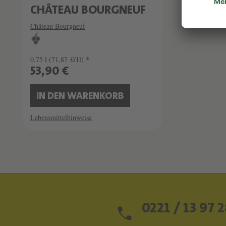
CHÂTEAU BOURGNEUF
Château Bourgneuf
0.75 l
(71,87 €/1l) *
53,90 €
IN DEN WARENKORB
Lebensmittelhinweise
0221 / 13 97 2