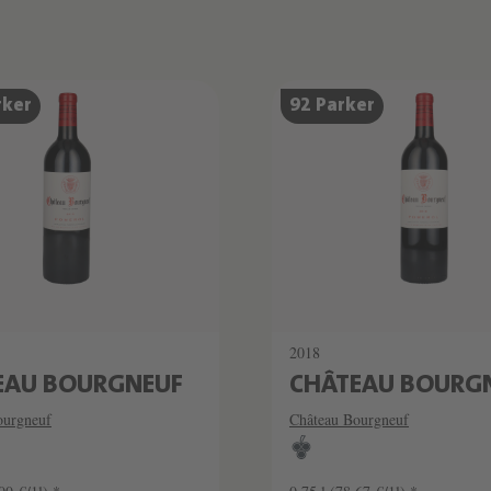
rker
92 Parker
2018
EAU BOURGNEUF
CHÂTEAU BOURG
ourgneuf
Château Bourgneuf