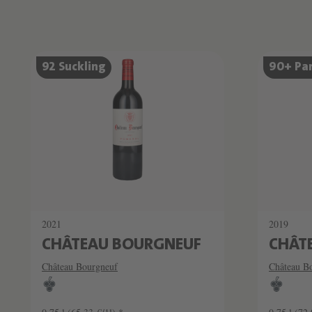
Produktliste überspringen
92 Suckling
90+ Pa
2021
2019
CHÂTEAU BOURGNEUF
CHÂT
Château Bourgneuf
Château B