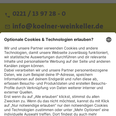
0221 / 13 97 28 - 0
info@koelner-weinkeller.de
Schnellzugriff
ZAHLUNGSMETHODEN
SOCIAL
NEWSLETTER
BESUCHEN SIE UNS