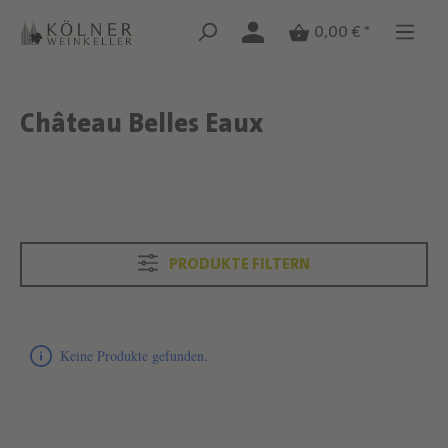
Zum Hauptinhalt springen
Zum Hauptinhalt springen
0,00 € *
Château Belles Eaux
Text überspringen
Text überspringen
PRODUKTE FILTERN
Produktliste überspringen
Keine Produkte gefunden.