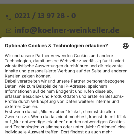
0221 / 13 97 28 - 0
info@koelner-weinkeller.de
Schnellzugriff
ZAHLUNGSMETHODEN
SOCIAL
NEWSLETTER
BESUCHEN SIE UNS