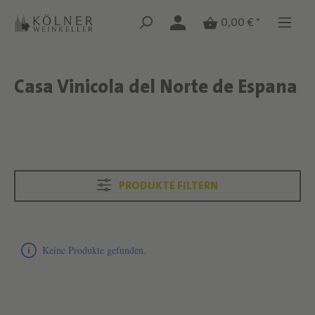
Zum Hauptinhalt springen
Zum Hauptinhalt springen
0,00 € *
Casa Vinicola del Norte de Espana
Text überspringen
Text überspringen
PRODUKTE FILTERN
Produktliste überspringen
Keine Produkte gefunden.