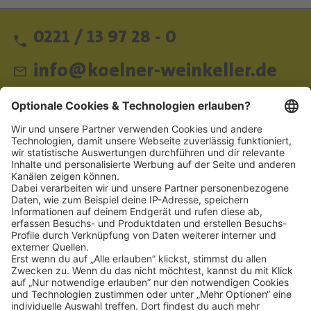
0221 / 13 97 28 - 0
info@koelner-weinkeller.de
Schnellzugriff
ZAHLUNGSMETHODEN
SOCIAL
NEWSLETTER
BESUCHEN SIE UNS