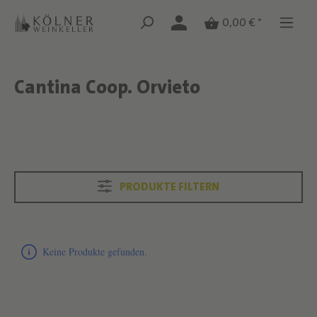
Zum Hauptinhalt springen
Zum Hauptinhalt springen
0,00 € *
Cantina Coop. Orvieto
Text überspringen
Text überspringen
PRODUKTE FILTERN
Produktliste überspringen
Keine Produkte gefunden.