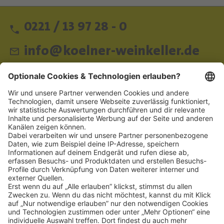
0221 / 13 97 28 - 0
info@koelner-weinkeller.de
Schnellzugriff
ZAHLUNGSMETHODEN
SOCIAL
NEWSLETTER
BESUCHEN SIE UNS