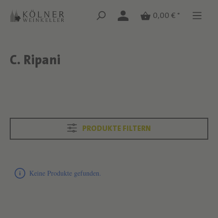
Zum Hauptinhalt springen
Zum Hauptinhalt springen
0,00 € *
C. Ripani
Text überspringen
Text überspringen
PRODUKTE FILTERN
Produktliste überspringen
Keine Produkte gefunden.