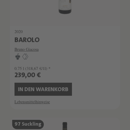
2020
BAROLO
Bruno Giacosa
0.75 l
(318,67 €/1l) *
239,00 €
IN DEN WARENKORB
Lebensmittelhinweise
SCHATZKAMMER
97 Suckling
SEHR LIMITIERT