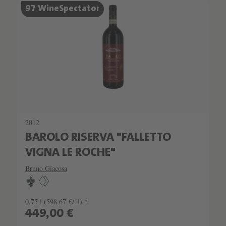
SCHATZKAMMER
97 WineSpectator
SEHR LIMITIERT
2012
BAROLO RISERVA "FALLETTO
VIGNA LE ROCHE"
Bruno Giacosa
0.75 l
(598,67 €/1l) *
449,00 €