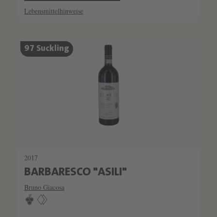
Lebensmittelhinweise
SCHATZKAMMER
97 Suckling
SEHR LIMITIERT
2017
BARBARESCO "ASILI"
Bruno Giacosa