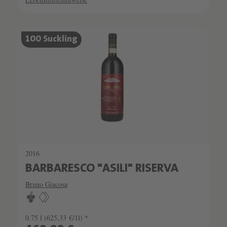
SCHATZKAMMER
100 Suckling
SEHR LIMITIERT
2016
BARBARESCO "ASILI" RISERVA
Bruno Giacosa
0.75 l
(625,33 €/1l) *