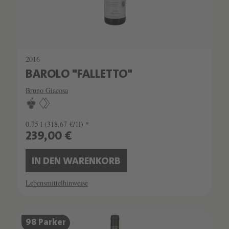
2016
BAROLO "FALLETTO"
Bruno Giacosa
0.75 l
(318,67 €/1l) *
239,00 €
IN DEN WARENKORB
Lebensmittelhinweise
SCHATZKAMMER
98 Parker