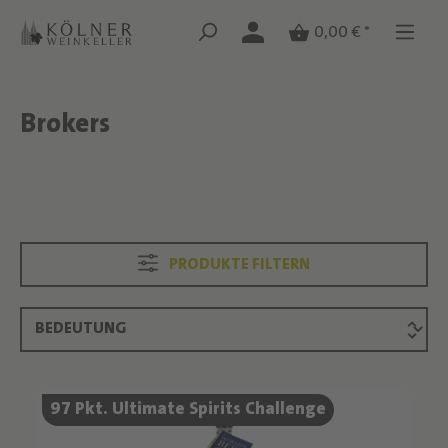
Zum Hauptinhalt springen
Zum Hauptinhalt springen
0,00 € *
Brokers
Text überspringen
Text überspringen
PRODUKTE FILTERN
Produktliste überspringen
97 Pkt. Ultimate Spirits Challenge