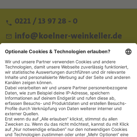
0221 / 13 97 28 - 0
info@koelner-weinkeller.de
Schnellzugriff
ZAHLUNGSMETHODEN
SOCIAL
NEWSLETTER
BESUCHEN SIE UNS