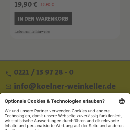
19,90 €
23,90 €
IN DEN WARENKORB
Lebensmittelhinweise
0221 / 13 97 28 - 0
info@koelner-weinkeller.de
Schnellzugriff
ZAHLUNGSMETHODEN