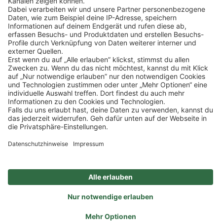
SOCIAL
NEWSLETTER
BESUCHEN SIE UNS
Alle Preise inkl. gesetzl. Mehrwertsteuer zzgl.
Versandkosten
und ggf.
Nachnahmegebühren, wenn nicht anders angegeben.
Impressum
Datenschutz
AGB
Privatsphäre-Einstellung
Barrierefreiheit
Zertifizierter Bio-Fachhändler
durch DE-ÖKO-006