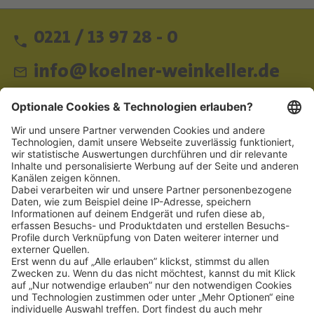
0221 / 13 97 28 - 0
info@koelner-weinkeller.de
Schnellzugriff
ZAHLUNGSMETHODEN
SOCIAL
NEWSLETTER
BESUCHEN SIE UNS