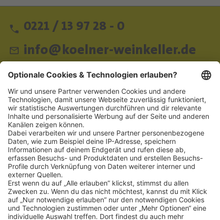
0221 / 13 97 28 - 0
info@koelner-weinkeller.de
Schnellzugriff
ZAHLUNGSMETHODEN
SOCIAL
NEWSLETTER
BESUCHEN SIE UNS