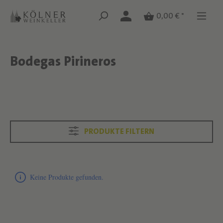
Zum Hauptinhalt springen
Zum Hauptinhalt springen
0,00 € *
Bodegas Pirineros
Text überspringen
Text überspringen
PRODUKTE FILTERN
Produktliste überspringen
Keine Produkte gefunden.