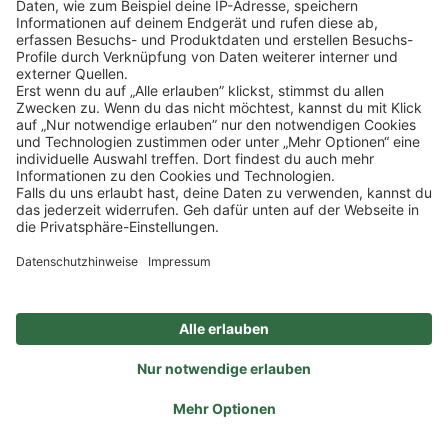
SOCIAL
NEWSLETTER
BESUCHEN SIE UNS
Alle Preise inkl. gesetzl. Mehrwertsteuer zzgl.
Versandkosten
und ggf.
Nachnahmegebühren, wenn nicht anders angegeben.
Impressum
Datenschutz
AGB
Privatsphäre-Einstellung
Barrierefreiheit
Zertifizierter Bio-Fachhändler
durch DE-ÖKO-006
Ein Unternehmen der