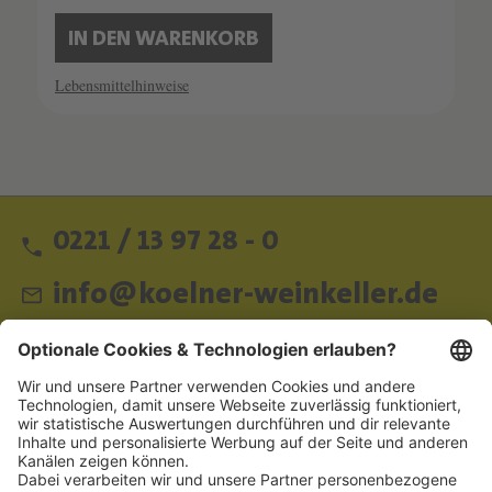
IN DEN WARENKORB
Lebensmittelhinweise
0221 / 13 97 28 - 0
info@koelner-weinkeller.de
Schnellzugriff
ZAHLUNGSMETHODEN