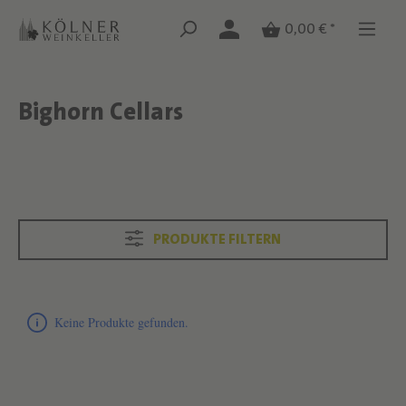
Zum Hauptinhalt springen
Zum Hauptinhalt springen
0,00 € *
Bighorn Cellars
Text überspringen
Text überspringen
PRODUKTE FILTERN
Produktliste überspringen
Keine Produkte gefunden.