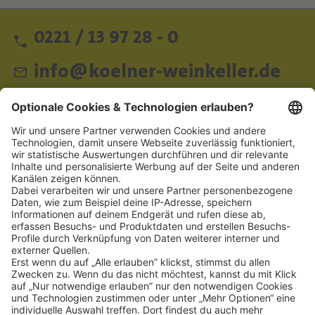
0221 / 13 97 28 - 0
info@koelner-weinkeller.de
Schnellzugriff
ZAHLUNGSMETHODEN
SOCIAL
NEWSLETTER
BESUCHEN SIE UNS