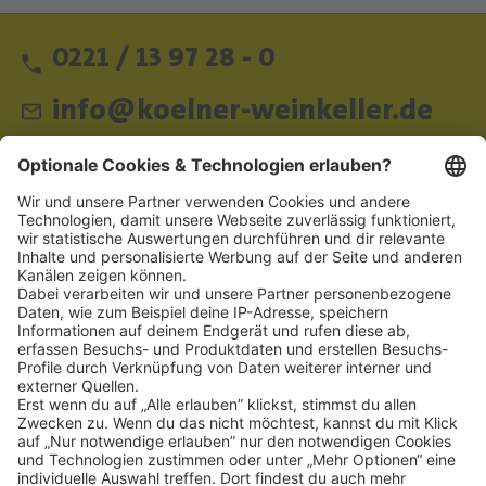
0221 / 13 97 28 - 0
info@koelner-weinkeller.de
Schnellzugriff
ZAHLUNGSMETHODEN
SOCIAL
NEWSLETTER
BESUCHEN SIE UNS