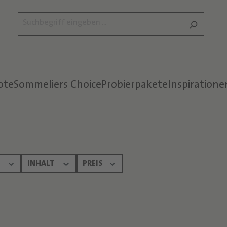
ote
Sommeliers Choice
Probierpakete
Inspiratione
Text überspringen
N
INHALT
PREIS