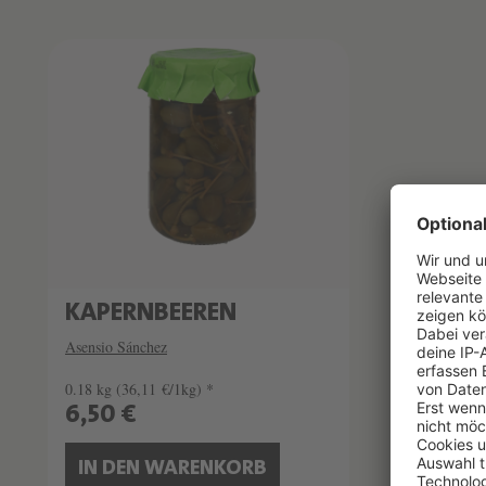
KAPERNBEEREN
Asensio Sánchez
0.18 kg
(36,11 €/1kg) *
6,50 €
IN DEN WARENKORB