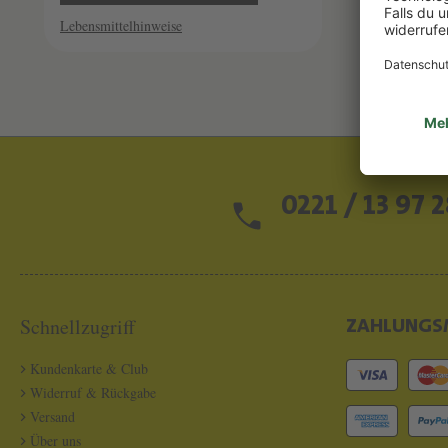
Lebensmittelhinweise
0221 / 13 97 2
Schnellzugriff
ZAHLUNGS
Kundenkarte & Club
Widerruf & Rückgabe
Versand
Über uns