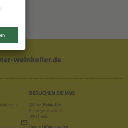
er-weinkeller.de
BESUCHEN SIE UNS
Kölner Weinkeller
ichts mehr
Stolberger Straße 92
50933 Köln
Unsere Öffnungszeiten