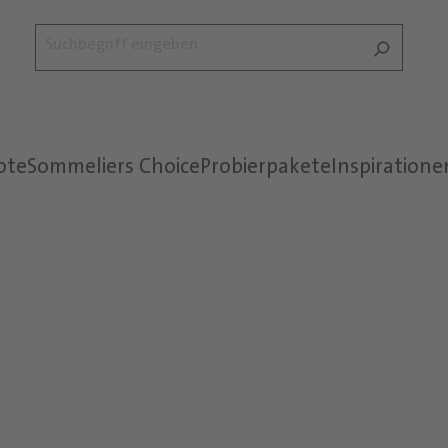
ote
Sommeliers Choice
Probierpakete
Inspiratione
Text überspringen