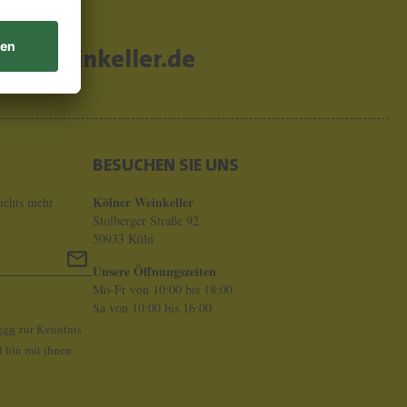
er-weinkeller.de
BESUCHEN SIE UNS
Kölner Weinkeller
ichts mehr
Stolberger Straße 92
50933 Köln
Unsere Öffnungszeiten
Mo-Fr von 10:00 bis 18:00
Sa von 10:00 bis 16:00
gen
zur Kenntnis
 bin mit ihnen