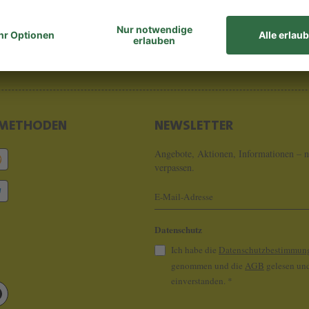
8 - 0
info@koeln
METHODEN
NEWSLETTER
Angebote, Aktionen, Informationen – n
verpassen.
Datenschutz
Ich habe die
Datenschutzbestimmun
genommen und die
AGB
gelesen und
einverstanden.
*