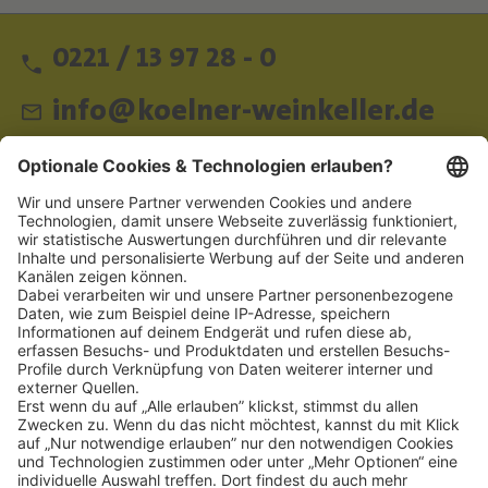
0221 / 13 97 28 - 0
info@koelner-weinkeller.de
Schnellzugriff
ZAHLUNGSMETHODEN
SOCIAL
NEWSLETTER
BESUCHEN SIE UNS