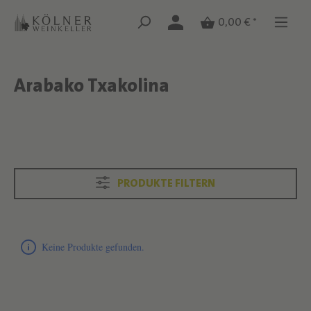
Zum Hauptinhalt springen
Zum Hauptinhalt springen
0,00 € *
Arabako Txakolina
Text überspringen
Text überspringen
PRODUKTE FILTERN
Produktliste überspringen
Keine Produkte gefunden.