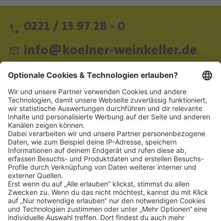
0221 / 13 97 28 - 0
info@koelner-weinkeller.de
Schnellzugriff
ZAHLUNGSMETHODEN
SOCIAL
NEWSLETTER
BESUCHEN SIE UNS