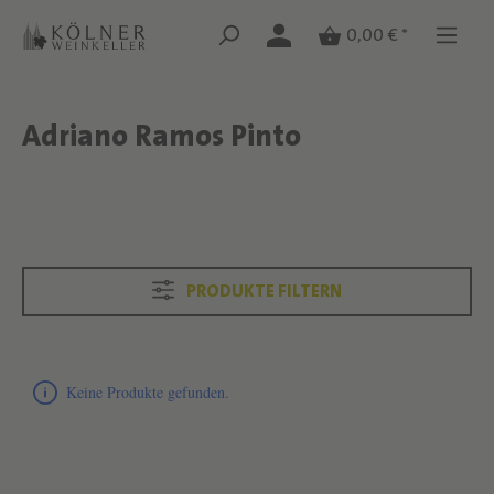
Zum Hauptinhalt springen
Zum Hauptinhalt springen
0,00 € *
Adriano Ramos Pinto
Text überspringen
Text überspringen
PRODUKTE FILTERN
Produktliste überspringen
Keine Produkte gefunden.