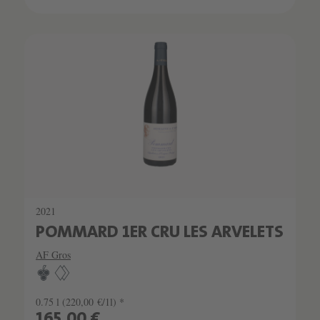
SCHATZKAMMER
SEHR LIMITIERT
2021
POMMARD 1ER CRU LES ARVELETS
AF Gros
0.75 l
(220,00 €/1l) *
165,00 €