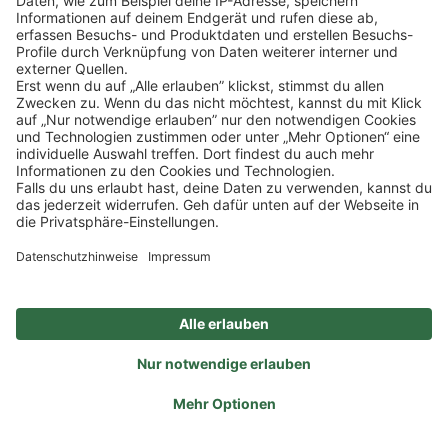
ZAHLUNGSMETHODEN
SOCIAL
NEWSLETTER
BESUCHEN SIE UNS
Alle Preise inkl. gesetzl. Mehrwertsteuer zzgl.
Versandkosten
und ggf.
Nachnahmegebühren, wenn nicht anders angegeben.
Impressum
Datenschutz
AGB
Privatsphäre-Einstellung
Barrierefreiheit
Zertifizierter Bio-Fachhändler