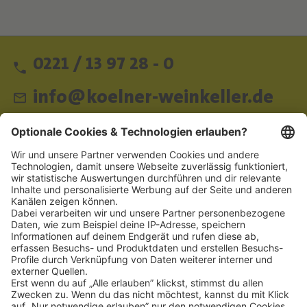
0221 / 13 97 28 - 0
info@koelner-weinkeller.de
Schnellzugriff
ZAHLUNGSMETHODEN
SOCIAL
NEWSLETTER