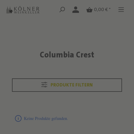
Zum Hauptinhalt springen
Zum Hauptinhalt springen
0,00 € *
Columbia Crest
Text überspringen
PRODUKTE FILTERN
Produktliste überspringen
Keine Produkte gefunden.