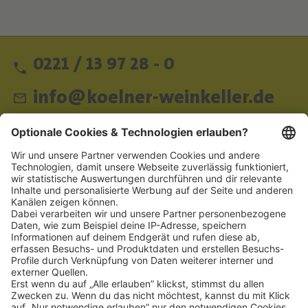
0221 / 13 97 28 - 0
info@koelner-weinkeller.de
Schnellzugriff
ZAHLUNGSMETHODEN
SOCIAL
NEWSLETTER