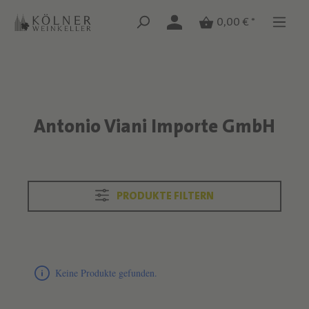
Zum Hauptinhalt springen
Zum Hauptinhalt springen
0,00 € *
Antonio Viani Importe GmbH
Text überspringen
PRODUKTE FILTERN
Produktliste überspringen
Keine Produkte gefunden.