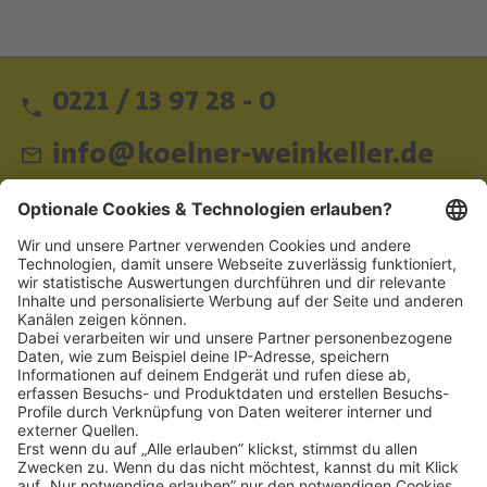
0221 / 13 97 28 - 0
info@koelner-weinkeller.de
Schnellzugriff
ZAHLUNGSMETHODEN
SOCIAL
NEWSLETTER