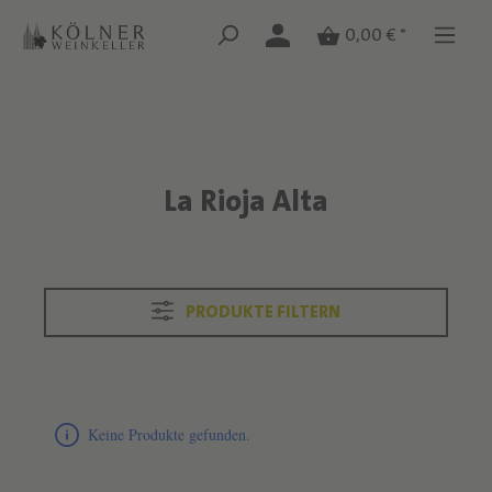
Zum Hauptinhalt springen
Zum Hauptinhalt springen
0,00 € *
La Rioja Alta
Text überspringen
PRODUKTE FILTERN
Produktliste überspringen
Keine Produkte gefunden.