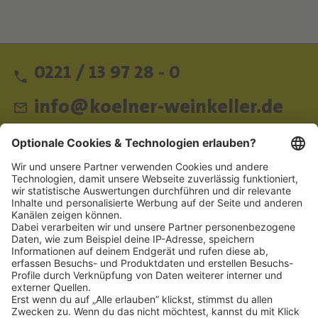
0221 / 13 97 28 - 0
info@koelner-weinkeller.de
Schnellzugriff
ZAHLUNGSMETHODEN
SOCIAL
NEWSLETTER