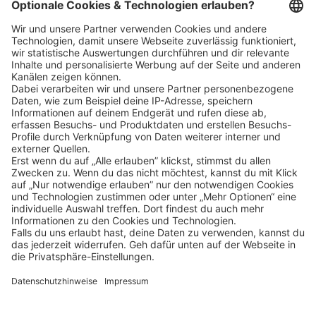
Schnellzugriff
ZAHLUNGSMETHODEN
SOCIAL
NEWSLETTER
BESUCHEN SIE UNS
Alle Preise inkl. gesetzl. Mehrwertsteuer zzgl.
Versandkosten
und ggf.
Nachnahmegebühren, wenn nicht anders angegeben.
Impressum
Datenschutz
AGB
Privatsphäre-Einstellung
Barrierefreiheit