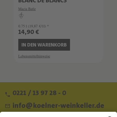
BLANC DE BLANCS
Macia Batle
0.75 l
(19,87 €/1l) *
14,90 €
IN DEN WARENKORB
Lebensmittelhinweise
0221 / 13 97 28 - 0
info@koelner-weinkeller.de