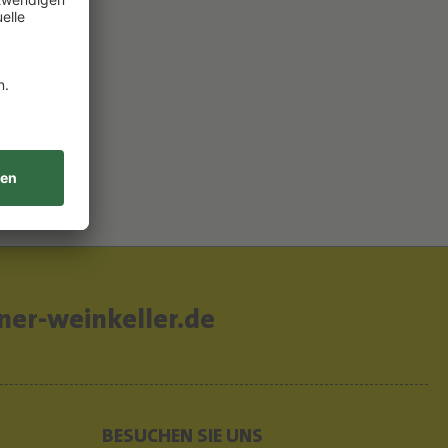
B
er-weinkeller.de
BESUCHEN SIE UNS