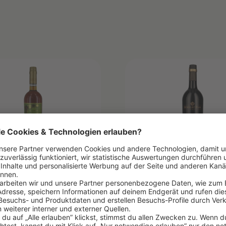
NTILLADO
"NECTAR" PEDRO
TRO PALMAS"
XIMENEZ
 Byass
Gonzales Byass