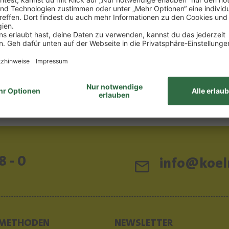
0,00 €/1l) *
0.75 l
(39,87 €/1l) *
0 €
29,90 €
DEN WARENKORB
IN DEN WARENKOR
ttelhinweise
Lebensmittelhinweise
8 - 0
info@koeln
METHODEN
NEWSLETTER