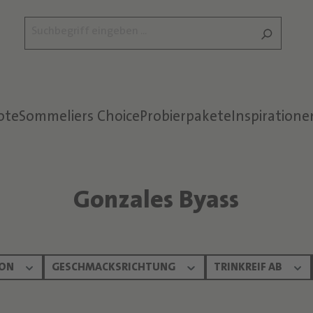
ote
Sommeliers Choice
Probierpakete
Inspiratione
Gonzales Byass
ION
GESCHMACKSRICHTUNG
TRINKREIF AB