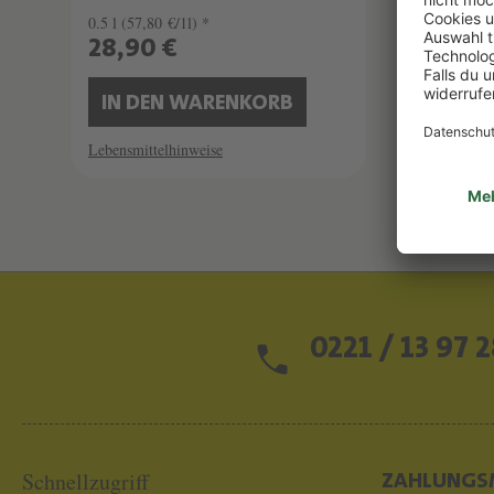
0.5 l
(57,80 €/1l) *
0.5 l
(19
28,90 €
95,0
IN DEN WARENKORB
IN 
Lebensmittelhinweise
Lebensmi
0221 / 13 97 2
Schnellzugriff
ZAHLUNGS