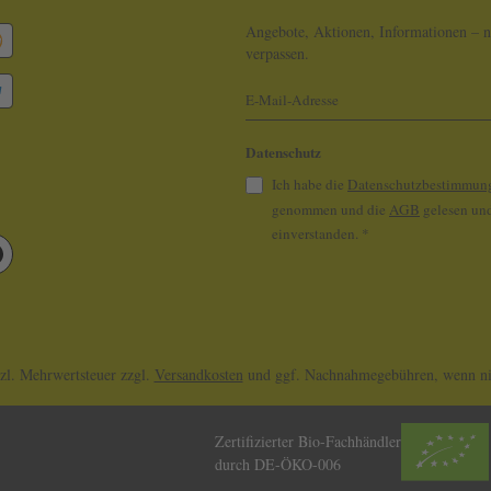
Angebote, Aktionen, Informationen – n
verpassen.
Datenschutz
Ich habe die
Datenschutzbestimmun
genommen und die
AGB
gelesen und
einverstanden.
*
tzl. Mehrwertsteuer zzgl.
Versandkosten
und ggf. Nachnahmegebühren, wenn nic
Zertifizierter Bio-Fachhändler
durch DE-ÖKO-006