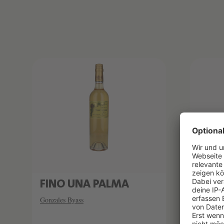
Produktliste überspringen
FINO UNA PALMA
AMO
"CUA
Gonzales Byass
Gonzales