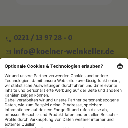
0221 / 13 97 28 - 0
info@koelner-weinkeller.de
Schnellzugriff
ZAHLUNGSMETHODEN
SOCIAL
NEWSLETTER