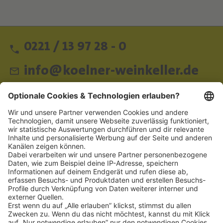
0221 / 13 97 28 - 0
info@koelner-weinkeller.de
Schnellzugriff
ZAHLUNGSMETHODEN
SOCIAL
NEWSLETTER