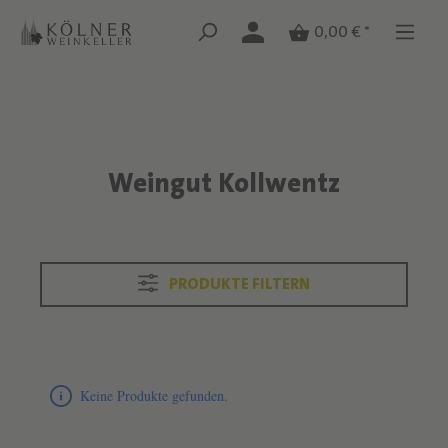
Zum Hauptinhalt springen
Zum Hauptinhalt springen
0,00 € *
Weingut Kollwentz
Text überspringen
PRODUKTE FILTERN
Produktliste überspringen
Keine Produkte gefunden.