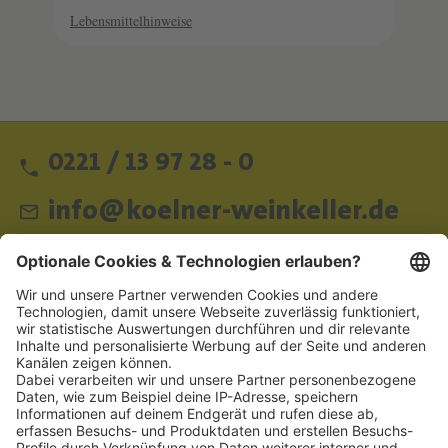
Lebensmittelhinweise
0221 / 13 97 28 - 0
info@koelner-weinkeller.de
Schnellzugriff
ZAHLUNGSMETHODEN
SOCIAL