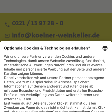
0221 / 13 97 28 - 0
info@koelner-weinkeller.de
Schnellzugriff
ZAHLUNGSMETHODEN
SOCIAL
NEWSLETTER