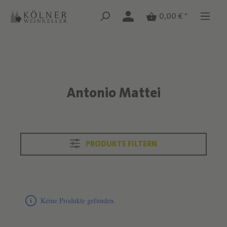
Zum Hauptinhalt springen
Zum Hauptinhalt springen
0,00 € *
Antonio Mattei
Text überspringen
PRODUKTE FILTERN
Produktliste überspringen
Keine Produkte gefunden.