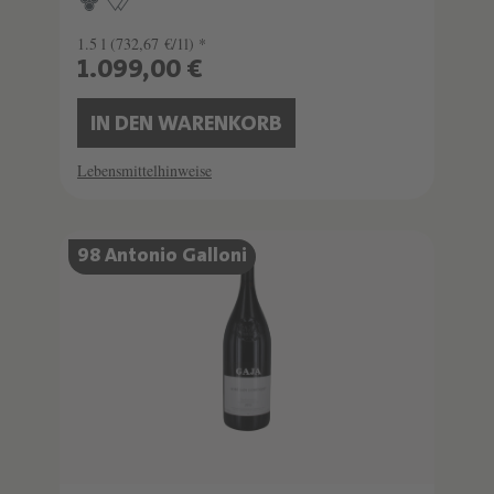
1.5 l
(732,67 €/1l) *
1.099,00 €
IN DEN WARENKORB
Lebensmittelhinweise
SCHATZKAMMER
98 Antonio Galloni
SEHR LIMITIERT