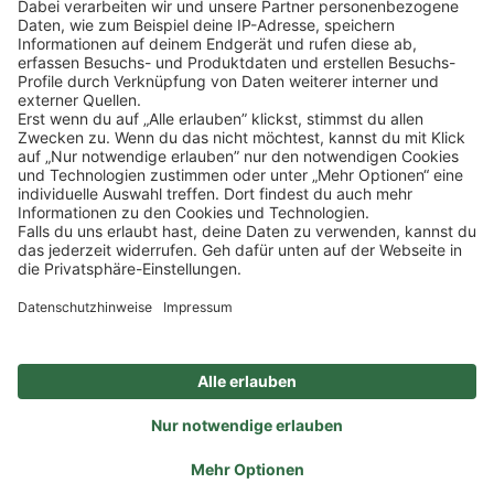
SOCIAL
NEWSLETTER
BESUCHEN SIE UNS
Alle Preise inkl. gesetzl. Mehrwertsteuer zzgl.
Versandkosten
und ggf.
Nachnahmegebühren, wenn nicht anders angegeben.
Impressum
Datenschutz
AGB
Privatsphäre-Einstellung
Barrierefreiheit
Zertifizierter Bio-Fachhändler
durch DE-ÖKO-006
Ein Unternehmen der