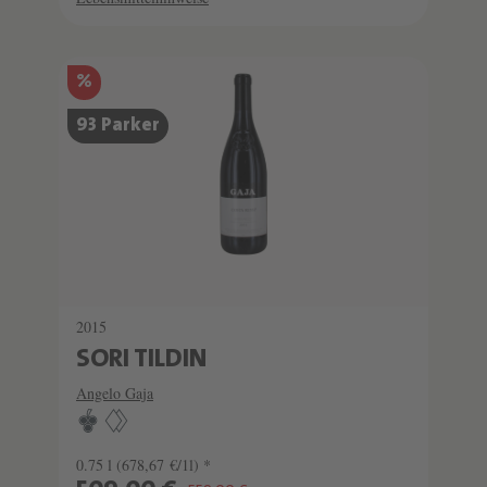
SCHATZKAMMER
%
SEHR LIMITIERT
93 Parker
2015
SORI TILDIN
Angelo Gaja
0.75 l
(678,67 €/1l) *