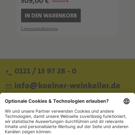
509,00 €
559,00 €
IN DEN WARENKORB
Lebensmittelhinweise
0221 / 13 97 28 - 0
info@koelner-weinkeller.de
Schnellzugriff
ZAHLUNGSMETHODEN