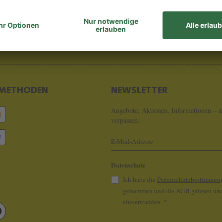
8 - 0
info@koeln
METHODEN
NEWSLETTER
Angebote, Aktionen, Informationen – n
verpassen.
Datenschutz
Ich habe die
Datenschutzbestimmun
genommen und die
AGB
gelesen und
einverstanden.
*