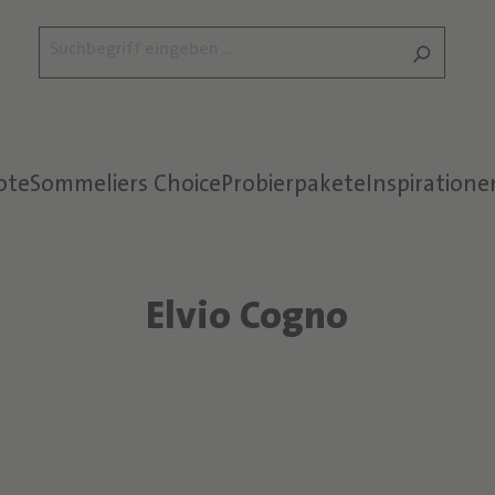
ote
Sommeliers Choice
Probierpakete
Inspiratione
Elvio Cogno