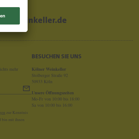
er-weinkeller.de
BESUCHEN SIE UNS
Kölner Weinkeller
ichts mehr
Stolberger Straße 92
50933 Köln
Unsere Öffnungszeiten
Mo-Fr von 10:00 bis 18:00
Sa von 10:00 bis 16:00
gen
zur Kenntnis
 bin mit ihnen