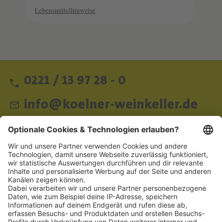
Lebensmittelhinweise
0221 / 13 97 28 - 0
info@koelner-weinkeller.de
Schnellzugriff
ZAHLUNGSMETHODEN
SOCIAL