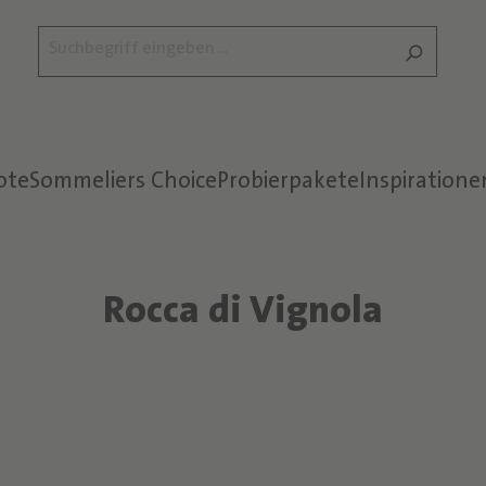
ote
Sommeliers Choice
Probierpakete
Inspiratione
Rocca di Vignola