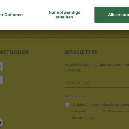
8 - 0
info@koeln
METHODEN
NEWSLETTER
Angebote, Aktionen, Informationen – n
verpassen.
Datenschutz
Ich habe die
Datenschutzbestimmun
genommen und die
AGB
gelesen und
einverstanden.
*