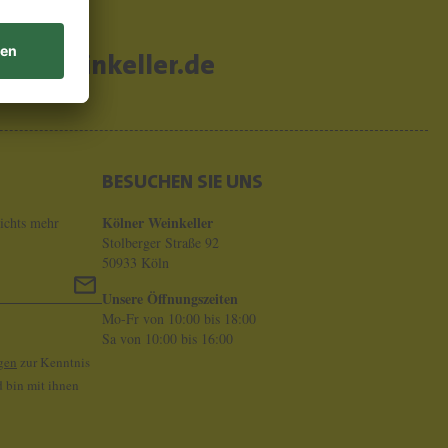
er-weinkeller.de
BESUCHEN SIE UNS
Kölner Weinkeller
ichts mehr
Stolberger Straße 92
50933 Köln
Unsere Öffnungszeiten
Mo-Fr von 10:00 bis 18:00
Sa von 10:00 bis 16:00
gen
zur Kenntnis
 bin mit ihnen